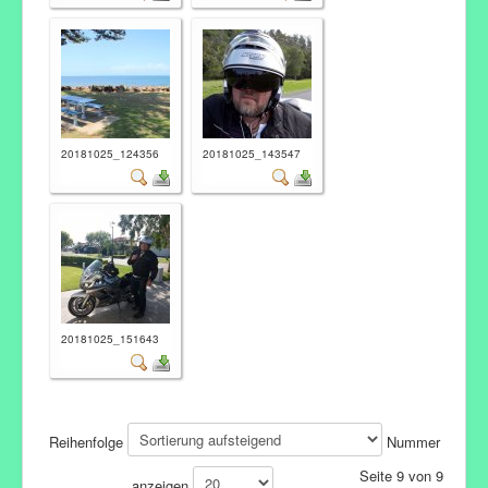
20181025_124356
20181025_143547
20181025_151643
Reihenfolge
Nummer
Seite 9 von 9
anzeigen