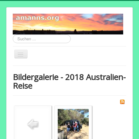
Suchen
...
Navigation
an/aus
Home
Bildergalerie - 2018 Australien-
Albblick
Reise
Bildergalerie
Impressum